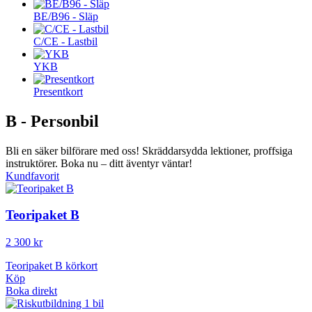
BE/B96 - Släp
C/CE - Lastbil
YKB
Presentkort
B - Personbil
Bli en säker bilförare med oss! Skräddarsydda lektioner, proffsiga
instruktörer. Boka nu – ditt äventyr väntar!
Kundfavorit
Teoripaket B
2 300 kr
Teoripaket B körkort
Köp
Boka direkt